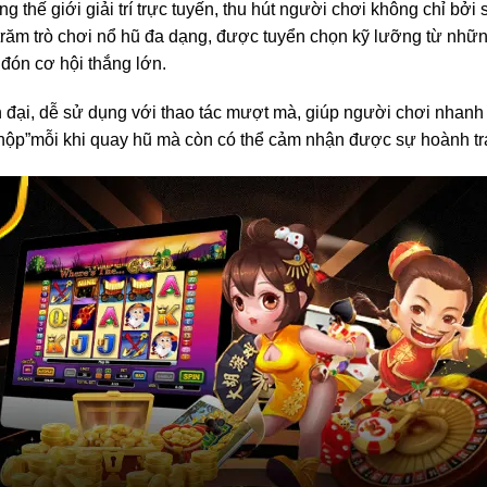
g thế giới giải trí trực tuyến, thu hút người chơi không chỉ bở
răm trò chơi nổ hũ đa dạng, được tuyển chọn kỹ lưỡng từ những
 đón cơ hội thắng lớn.
đại, dễ sử dụng với thao tác mượt mà, giúp người chơi nhanh 
ộp”mỗi khi quay hũ mà còn có thể cảm nhận được sự hoành trán