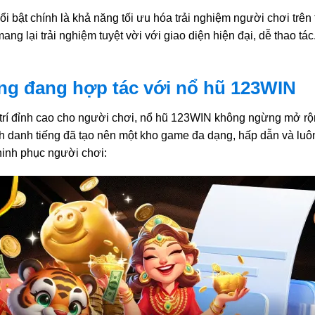
bật chính là khả năng tối ưu hóa trải nghiệm người chơi trên t
ng lại trải nghiệm tuyệt vời với giao diện hiện đại, dễ thao tá
ng đang hợp tác với nổ hũ 123WIN
 trí đỉnh cao cho người chơi, nổ hũ 123WIN không ngừng mở rộ
nh danh tiếng đã tạo nên một kho game đa dạng, hấp dẫn và luô
hinh phục người chơi: