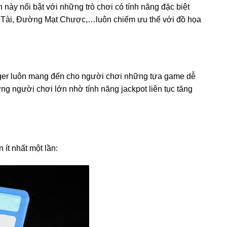
này nổi bật với những trò chơi có tính năng đặc biệt
hần Tài, Đường Mạt Chược,…luôn chiếm ưu thế với đồ họa
 Tiger luôn mang đến cho người chơi những tựa game dễ
g người chơi lớn nhờ tính năng jackpot liên tục tăng
ít nhất một lần: