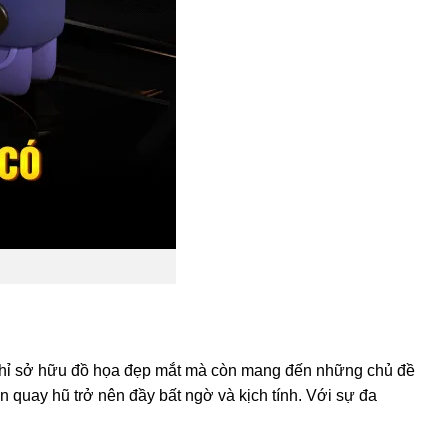
 chỉ sở hữu đồ họa đẹp mắt mà còn mang đến những chủ đề
ần quay hũ trở nên đầy bất ngờ và kịch tính. Với sự đa