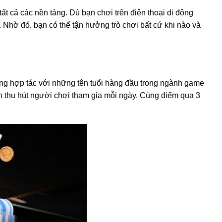
ất cả các nền tảng. Dù bạn chơi trên điện thoại di động
c. Nhờ đó, bạn có thể tận hưởng trò chơi bất cứ khi nào và
ng hợp tác với những tên tuổi hàng đầu trong ngành game
n thu hút người chơi tham gia mỗi ngày. Cùng điểm qua 3