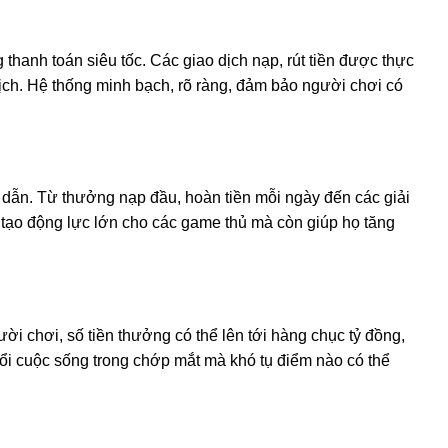
hanh toán siêu tốc. Các giao dịch nạp, rút tiền được thực
dịch. Hệ thống minh bạch, rõ ràng, đảm bảo người chơi có
dẫn. Từ thưởng nạp đầu, hoàn tiền mỗi ngày đến các giải
 tạo động lực lớn cho các game thủ mà còn giúp họ tăng
ời chơi, số tiền thưởng có thể lên tới hàng chục tỷ đồng,
 đổi cuộc sống trong chớp mắt mà khó tụ điểm nào có thể