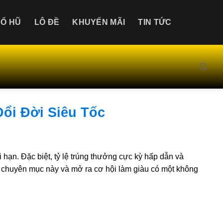
Ổ HŨ
LÔ ĐỀ
KHUYẾN MÃI
TIN TỨC
ổi Đời Siêu Tốc
hạn. Đặc biệt, tỷ lệ trúng thưởng cực kỳ hấp dẫn và
i chuyên mục này và mở ra cơ hội làm giàu có một không