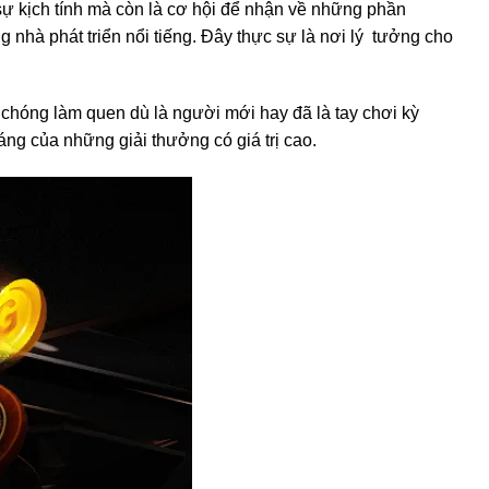
i sự kịch tính mà còn là cơ hội để nhận về những phần
 nhà phát triển nổi tiếng. Đây thực sự là nơi lý tưởng cho
chóng làm quen dù là người mới hay đã là tay chơi kỳ
g của những giải thưởng có giá trị cao.