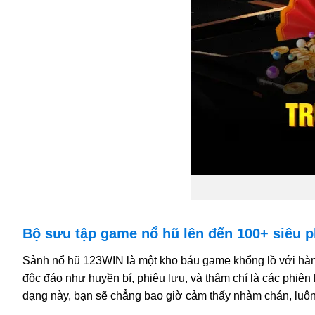
Bộ sưu tập game nổ hũ lên đến 100+ siêu 
Sảnh nổ hũ 123WIN là một kho báu game khổng lồ với hàn
độc đáo như huyền bí, phiêu lưu, và thậm chí là các phiên 
dạng này, bạn sẽ chẳng bao giờ cảm thấy nhàm chán, luô