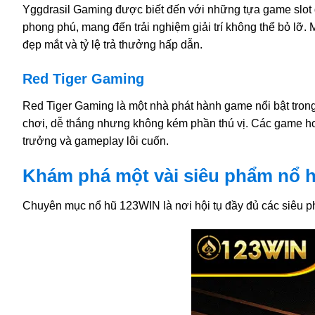
Yggdrasil Gaming được biết đến với những tựa game slot độ
phong phú, mang đến trải nghiệm giải trí không thể bỏ l
đẹp mắt và tỷ lệ trả thưởng hấp dẫn.
Red Tiger Gaming
Red Tiger Gaming là một nhà phát hành game nổi bật trong
chơi, dễ thắng nhưng không kém phần thú vị. Các game hot
trưởng và gameplay lôi cuốn.
Khám phá một vài siêu phẩm nổ h
Chuyên mục nổ hũ 123WIN là nơi hội tụ đầy đủ các siêu ph