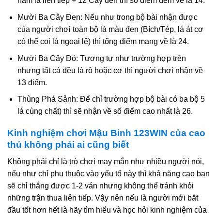
năm lá liên tiếp + 12 Cây đen thì số điểm đem về là 14.
Mười Ba Cây Đen: Nếu như trong bộ bài nhận được
của người chơi toàn bộ là màu đen (Bích/Tép, lá át cơ
có thể coi là ngoại lệ) thì tổng điểm mang về là 24.
Mười Ba Cây Đỏ: Tương tự như trường hợp trên
nhưng tất cả đều là rô hoặc cơ thì người chơi nhận về
13 điểm.
Thùng Phá Sảnh: Để chỉ trường hợp bộ bài có ba bộ 5
lá cùng chất) thì sẽ nhận về số điểm cao nhất là 26.
Kinh nghiệm chơi Mậu Binh 123WIN của cao
thủ không phải ai cũng biết
Không phải chỉ là trò chơi may mắn như nhiều người nói,
nếu như chỉ phụ thuộc vào yếu tố này thì khả năng cao bạn
sẽ chỉ thắng được 1-2 ván nhưng không thể tránh khỏi
những trận thua liên tiếp. Vậy nên nếu là người mới bắt
đầu tốt hơn hết là hãy tìm hiểu và học hỏi kinh nghiệm của