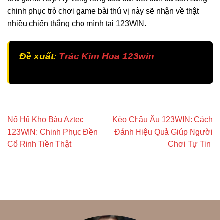
chinh phục trò chơi game bài thú vị này sẽ nhận về thật
nhiều chiến thắng cho mình tại 123WIN.
Đề xuất:
Trác Kim Hoa 123win
Nổ Hũ Kho Báu Aztec
Kèo Châu Âu 123WIN: Cách
123WIN: Chinh Phục Đền
Đánh Hiệu Quả Giúp Người
Cổ Rinh Tiền Thật
Chơi Tự Tin