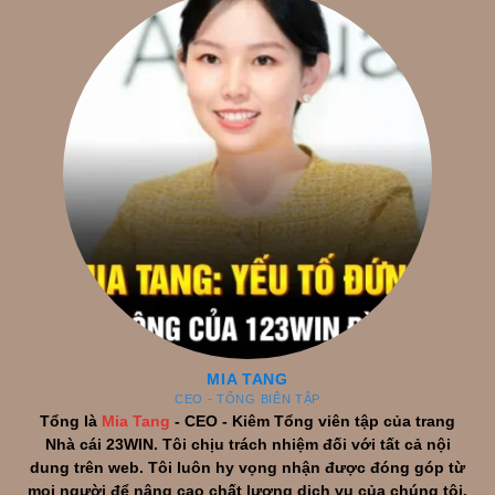
MIA TANG
CEO - TỔNG BIÊN TẬP
Tổng là
Mia Tang
- CEO - Kiêm Tổng viên tập của trang
Nhà cái 23WIN. Tôi chịu trách nhiệm đối với tất cả nội
dung trên web. Tôi luôn hy vọng nhận được đóng góp từ
mọi người để nâng cao chất lượng dịch vụ của chúng tôi.