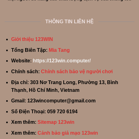
THÔNG TIN LIÊN HỆ
Giới thiệu 123WIN
Tổng Biên Tập:
Mia Tang
Website:
https://123win.computer/
Chính sách:
Chính sách bảo vệ người chơi
Địa chỉ: 303 Nơ Trang Long, Phường 13, Bình
Thạnh, Hồ Chí Minh, Vietnam
Gmail:
123wincomputer@gmail.com
Số Điện Thoại: 059 720 6194
Xem thêm:
Sitemap 123win
Xem thêm:
Cảnh bảo giả mạo 123win