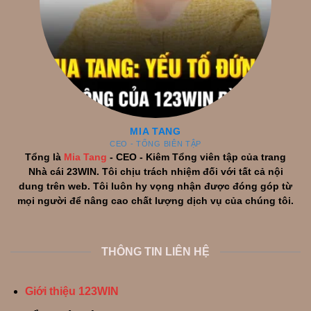
MIA TANG
CEO - TỔNG BIÊN TẬP
Tổng là
Mia Tang
- CEO - Kiêm Tổng viên tập của trang
Nhà cái 23WIN. Tôi chịu trách nhiệm đối với tất cả nội
dung trên web. Tôi luôn hy vọng nhận được đóng góp từ
mọi người để nâng cao chất lượng dịch vụ của chúng tôi.
THÔNG TIN LIÊN HỆ
Giới thiệu 123WIN