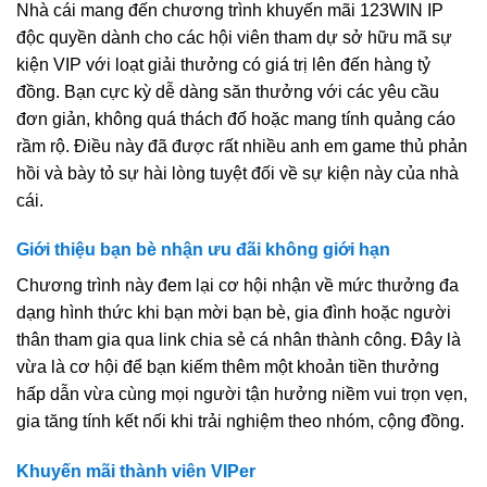
Nhà cái mang đến chương trình khuyến mãi 123WIN IP
độc quyền dành cho các hội viên tham dự sở hữu mã sự
kiện VIP với loạt giải thưởng có giá trị lên đến hàng tỷ
đồng. Bạn cực kỳ dễ dàng săn thưởng với các yêu cầu
đơn giản, không quá thách đố hoặc mang tính quảng cáo
rầm rộ. Điều này đã được rất nhiều anh em game thủ phản
hồi và bày tỏ sự hài lòng tuyệt đối về sự kiện này của nhà
cái.
Giới thiệu bạn bè nhận ưu đãi không giới hạn
Chương trình này đem lại cơ hội nhận về mức thưởng đa
dạng hình thức khi bạn mời bạn bè, gia đình hoặc người
thân tham gia qua link chia sẻ cá nhân thành công. Đây là
vừa là cơ hội để bạn kiếm thêm một khoản tiền thưởng
hấp dẫn vừa cùng mọi người tận hưởng niềm vui trọn vẹn,
gia tăng tính kết nối khi trải nghiệm theo nhóm, cộng đồng.
Khuyến mãi thành viên VIPer