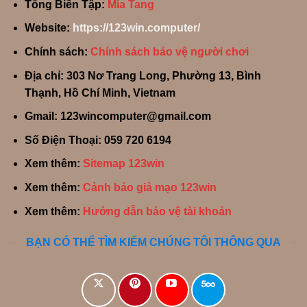
Tổng Biên Tập:
Mia Tang
Website:
https://123win.computer/
Chính sách:
Chính sách bảo vệ người chơi
Địa chỉ: 303 Nơ Trang Long, Phường 13, Bình
Thạnh, Hồ Chí Minh, Vietnam
Gmail:
123wincomputer@gmail.com
Số Điện Thoại: 059 720 6194
Xem thêm:
Sitemap 123win
Xem thêm:
Cảnh bảo giả mạo 123win
Xem thêm:
Hướng dẫn bảo vệ tài khoản
BẠN CÓ THỂ TÌM KIẾM CHÚNG TÔI THÔNG QUA