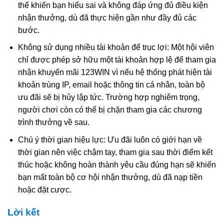
thể khiến bạn hiểu sai và không đáp ứng đủ điều kiện
nhận thưởng, dù đã thực hiện gần như đầy đủ các
bước.
Không sử dụng nhiều tài khoản để trục lợi: Một hội viên
chỉ được phép sở hữu một tài khoản hợp lệ để tham gia
nhận khuyến mãi 123WIN vì nếu hệ thống phát hiện tài
khoản trùng IP, email hoặc thông tin cá nhân, toàn bộ
ưu đãi sẽ bị hủy lập tức. Trường hợp nghiêm trọng,
người chơi còn có thể bị chặn tham gia các chương
trình thưởng về sau.
Chú ý thời gian hiệu lực: Ưu đãi luôn có giới hạn về
thời gian nên việc chậm tay, tham gia sau thời điểm kết
thúc hoặc không hoàn thành yêu cầu đúng hạn sẽ khiến
bạn mất toàn bộ cơ hội nhận thưởng, dù đã nạp tiền
hoặc đặt cược.
Lời kết