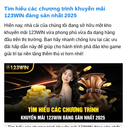
Tìm hiểu các chương trình khuyến mãi
123WIN đáng săn nhất 2025
Hiện nay, nhà cái của chúng tôi đang sở hữu một kho
khuyến mãi 123WIN vừa phong phú vừa đa dạng hàng
đầu trên thị trường. Bạn hãy nhanh chóng lưu lại các ưu
đãi hấp dẫn này để giúp cho hành trình phá đảo kho game
giải trí tại nền tảng thêm thú vị hơn nhé!