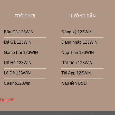
TRÒ CHƠI
HƯỚNG DẪN
Bắn Cá 123WIN
Đăng ký 123WIN
Đá Gà 123WIN
Đăng nhập 123WIN
Game Bài 123WIN
Nạp Tiền 123WIN
Nổ Hũ 123WIN
Rút Tiền 123WIN
Lô Đề 123WIN
Tải App 123WIN
Casino123win
Nạp tiền USDT
Hello88