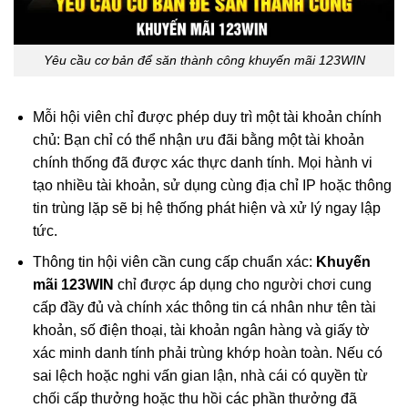
Yêu cầu cơ bản để săn thành công khuyến mãi 123WIN
Mỗi hội viên chỉ được phép duy trì một tài khoản chính
chủ: Bạn chỉ có thể nhận ưu đãi bằng một tài khoản
chính thống đã được xác thực danh tính. Mọi hành vi
tạo nhiều tài khoản, sử dụng cùng địa chỉ IP hoặc thông
tin trùng lặp sẽ bị hệ thống phát hiện và xử lý ngay lập
tức.
Thông tin hội viên cần cung cấp chuẩn xác:
Khuyến
mãi 123WIN
chỉ được áp dụng cho người chơi cung
cấp đầy đủ và chính xác thông tin cá nhân như tên tài
khoản, số điện thoại, tài khoản ngân hàng và giấy tờ
xác minh danh tính phải trùng khớp hoàn toàn. Nếu có
sai lệch hoặc nghi vấn gian lận, nhà cái có quyền từ
chối cấp thưởng hoặc thu hồi các phần thưởng đã