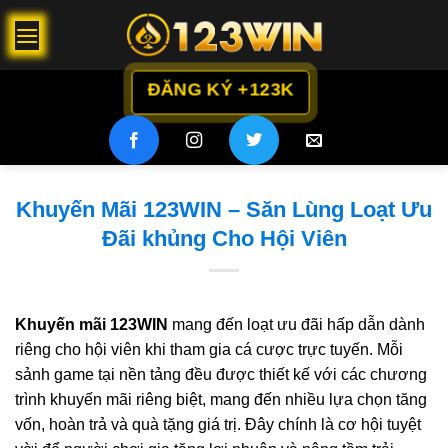
Bỏ
qua
nội
dung
ĐĂNG KÝ +123K
Khuyến Mãi 123WIN – Săn Lùng Loạt Ưu
Đãi khủng Cho Hội Viên
Khuyến mãi 123WIN
mang đến loạt ưu đãi hấp dẫn dành
riêng cho hội viên khi tham gia cá cược trực tuyến. Mỗi
sảnh game tại nền tảng đều được thiết kế với các chương
trình khuyến mãi riêng biệt, mang đến nhiều lựa chọn tăng
vốn, hoàn trả và quà tặng giá trị. Đây chính là cơ hội tuyệt