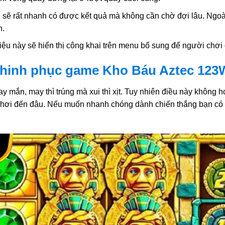
ẽ rất nhanh có được kết quả mà không cần chờ đợi lâu. Ngoài r
n.
liệu này sẽ hiển thị công khai trên menu bổ sung để người chơi
 chinh phục game Kho Báu Aztec 123
y mắn, may thì trúng mà xui thì xịt. Tuy nhiên điều này không h
 chơi đến đâu. Nếu muốn nhanh chóng dành chiến thắng bạn có 