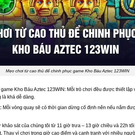
Mẹo chơi từ cao thủ để chinh phục game Kho Báu Aztec 123WIN
game Kho Báu Aztec 123WIN: Mỗi trò chơi đều được thiết lập vớ
 là khá dễ dàng.
ạt: Mỗi vòng quay sẽ có thời gian dừng cố định nên nếu nắm đượ
khảo sát của chúng tôi từ 11 giờ trưa – 13 giờ chiều và 22h tối
. Thay vì chơi trong giờ cao điểm và cạnh tranh với nhiều ngườ