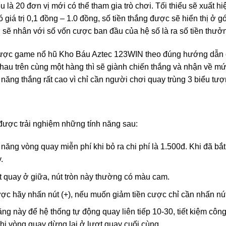
 là 20 đơn vị mới có thể tham gia trò chơi. Tối thiểu sẽ xuất h
ó giá trị 0,1 đồng – 1.0 đồng, số tiền thắng được sẽ hiển thị ở
ng sẽ nhân với số vốn cược ban đầu của hệ số là ra số tiền thư
 cược game nổ hũ Kho Báu Aztec 123WIN theo đúng hướng dẫn ch
nhau trên cùng một hàng thì sẽ giành chiến thắng và nhận về m
ả năng thắng rất cao vì chỉ cần người chơi quay trùng 3 biểu tượ
ược trải nghiệm những tính năng sau:
năng vòng quay miễn phí khi bỏ ra chi phí là 1.500đ. Khi đã b
.
 quay ở giữa, nút tròn này thường có màu cam.
c hãy nhấn nút (+), nếu muốn giảm tiền cược chỉ cần nhấn nút 
ng này để hệ thống tự động quay liên tiếp 10-30, tiết kiệm cô
hi vòng quay dừng lại ở lượt quay cuối cùng.