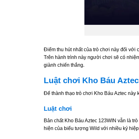
Điểm thu hút nhất của trò chơi này đối với
Trên hành trình này người chơi sẽ có nhiệm
giành chiến thắng.
Luật chơi Kho Báu Aztec
Để thành thạo trò chơi Kho Báu Aztec này k
Luật chơi
Bản chất Kho Báu Aztec 123WIN vẫn là trò c
hiện của biểu tượng Wild với nhiều ký hiệp