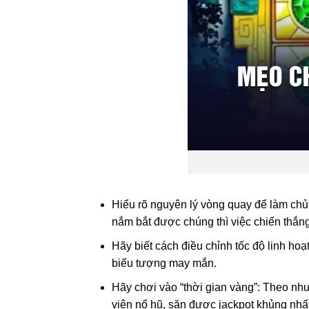
Hiểu rõ nguyên lý vòng quay để làm chủ 
nắm bắt được chúng thì việc chiến thắng
Hãy biết cách điều chỉnh tốc độ linh ho
biểu tượng may mắn.
Hãy chơi vào “thời gian vàng”: Theo như 
viên nổ hũ, săn được jackpot khủng nhất