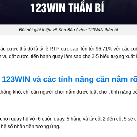
Đôi nét giới thiệu về Kho Báu Aztec 123WIN thần bí
 các cược thủ đó là tỷ lệ RTP cực cao, lên tới 96,71% với các 
 vụ đặt cược, tiến hành quay làm sao cho 3-5 biểu tượng xuất 
 123WIN và các tính năng cần nắm r
hông khó, chỉ cần người chơi nắm được luật chơi, tính năng tr
hơi quay hũ với 6 cuộn quay, 5 hàng và từ cột 2 đến cột 5 sẽ 
 hệ số nhân tiền tương ứng.