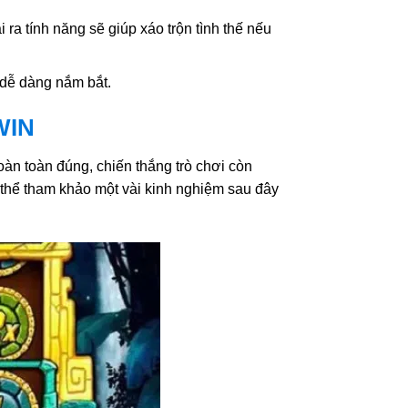
a tính năng sẽ giúp xáo trộn tình thế nếu
 dễ dàng nắm bắt.
WIN
oàn toàn đúng, chiến thắng trò chơi còn
thể tham khảo một vài kinh nghiệm sau đây