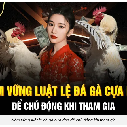
Nắm vững luật lệ đá gà cựa dao để chủ động khi tham gia