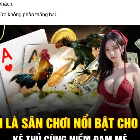
khách.
ửa không phân thắng bại.