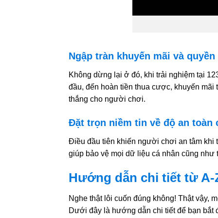
Ngập tràn khuyến mãi và quyền 
Không dừng lại ở đó, khi trải nghiệm tại 
đầu, đến hoàn tiền thua cược, khuyến mãi t
thắng cho người chơi.
Đặt trọn niềm tin về độ an toàn
Điều đầu tiên khiến người chơi an tâm khi t
giúp bảo vệ mọi dữ liệu cá nhân cũng như 
Hướng dẫn chi tiết từ A
Nghe thật lôi cuốn đúng không! Thật vậy, 
Dưới đây là hướng dẫn chi tiết để bạn bắt 