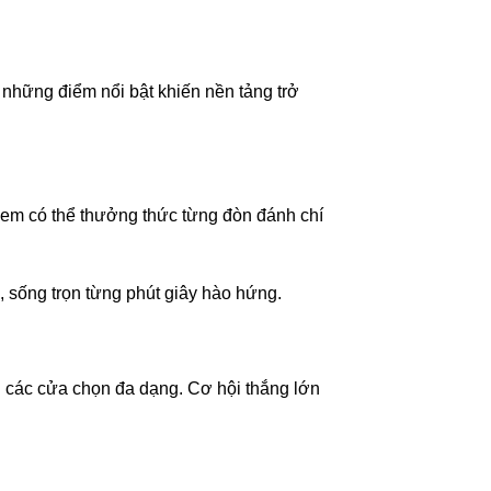
những điểm nổi bật khiến nền tảng trở
xem có thể thưởng thức từng đòn đánh chí
 sống trọn từng phút giây hào hứng.
i các cửa chọn đa dạng. Cơ hội thắng lớn