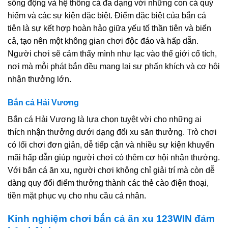
sống động và hệ thống cá đa dạng với những con cá quý
hiếm và các sự kiện đặc biệt. Điểm đặc biệt của bắn cá
tiên là sự kết hợp hoàn hảo giữa yếu tố thần tiên và biển
cả, tạo nên một không gian chơi độc đáo và hấp dẫn.
Người chơi sẽ cảm thấy mình như lạc vào thế giới cổ tích,
nơi mà mỗi phát bắn đều mang lại sự phấn khích và cơ hội
nhận thưởng lớn.
Bắn cá Hải Vương
Bắn cá Hải Vương là lựa chọn tuyệt vời cho những ai
thích nhận thưởng dưới dạng đổi xu săn thưởng. Trò chơi
có lối chơi đơn giản, dễ tiếp cận và nhiều sự kiện khuyến
mãi hấp dẫn giúp người chơi có thêm cơ hội nhận thưởng.
Với bắn cá ăn xu, người chơi không chỉ giải trí mà còn dễ
dàng quy đổi điểm thưởng thành các thẻ cào điện thoại,
tiền mặt phục vụ cho nhu cầu cá nhân.
Kinh nghiệm chơi bắn cá ăn xu 123WIN đảm