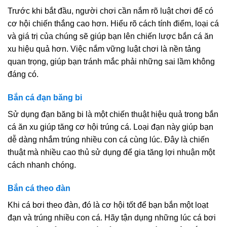
Trước khi bắt đầu, người chơi cần nắm rõ luật chơi để có
cơ hội chiến thắng cao hơn. Hiểu rõ cách tính điểm, loại cá
và giá trị của chúng sẽ giúp bạn lên chiến lược bắn cá ăn
xu hiệu quả hơn. Việc nắm vững luật chơi là nền tảng
quan trọng, giúp bạn tránh mắc phải những sai lầm không
đáng có.
Bắn cá đạn băng bi
Sử dụng đạn băng bi là một chiến thuật hiệu quả trong bắn
cá ăn xu giúp tăng cơ hội trúng cá. Loại đạn này giúp bạn
dễ dàng nhắm trúng nhiều con cá cùng lúc. Đây là chiến
thuật mà nhiều cao thủ sử dụng để gia tăng lợi nhuận một
cách nhanh chóng.
Bắn cá theo đàn
Khi cá bơi theo đàn, đó là cơ hội tốt để bạn bắn một loạt
đạn và trúng nhiều con cá. Hãy tận dụng những lúc cá bơi