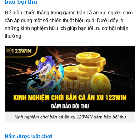
bảo bội thu
Để luôn chiến thắng trong game bắn cá ăn xu, người chơi
cần áp dụng một số chiến thuật hiệu quả. Dưới đây là
những kinh nghiệm hữu ích giúp bạn tối ưu cơ hội nhận
thưởng.
Kinh nghiệm chơi bắn cá ăn xu 123WIN đảm bảo bội thu
Nắm được luật chơi