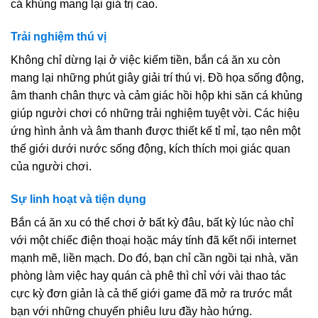
cá khủng mang lại giá trị cao.
Trải nghiệm thú vị
Không chỉ dừng lại ở việc kiếm tiền, bắn cá ăn xu còn
mang lại những phút giây giải trí thú vị. Đồ họa sống động,
âm thanh chân thực và cảm giác hồi hộp khi săn cá khủng
giúp người chơi có những trải nghiệm tuyệt vời. Các hiệu
ứng hình ảnh và âm thanh được thiết kế tỉ mỉ, tạo nên một
thế giới dưới nước sống động, kích thích mọi giác quan
của người chơi.
Sự linh hoạt và tiện dụng
Bắn cá ăn xu có thể chơi ở bất kỳ đâu, bất kỳ lúc nào chỉ
với một chiếc điện thoại hoặc máy tính đã kết nối internet
mạnh mẽ, liền mạch. Do đó, bạn chỉ cần ngồi tại nhà, văn
phòng làm việc hay quán cà phê thì chỉ với vài thao tác
cực kỳ đơn giản là cả thế giới game đã mở ra trước mắt
bạn với những chuyến phiêu lưu đầy hào hứng.